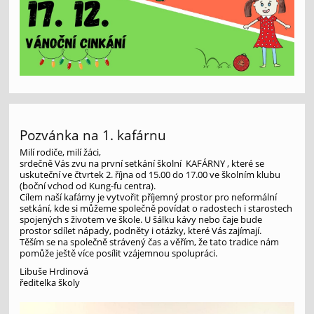
Pozvánka na 1. kafárnu
Milí rodiče, milí žáci,
srdečně Vás zvu na první setkání školní KAFÁRNY , které se
uskuteční ve čtvrtek 2. října od 15.00 do 17.00 ve školním klubu
(boční vchod od Kung-fu centra).
Cílem naší kafárny je vytvořit příjemný prostor pro neformální
setkání, kde si můžeme společně povídat o radostech i starostech
spojených s životem ve škole. U šálku kávy nebo čaje bude
prostor sdílet nápady, podněty i otázky, které Vás zajímají.
Těším se na společně strávený čas a věřím, že tato tradice nám
pomůže ještě více posílit vzájemnou spolupráci.
Libuše Hrdinová
ředitelka školy