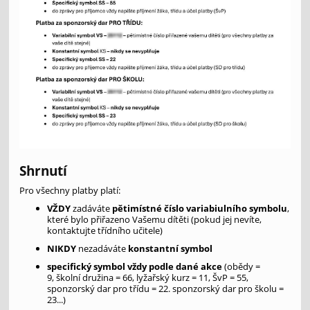
Shrnutí
Pro všechny platby platí:
VŽDY
zadáváte
pětimístné číslo variabiulního symbolu
,
které bylo přiřazeno Vašemu dítěti (pokud jej nevíte,
kontaktujte třídního učitele)
NIKDY
nezadáváte
konstantní symbol
specifický symbol vždy podle dané akce
(obědy =
9, školní družina = 66, lyžařský kurz = 11, ŠvP = 55,
sponzorský dar pro třídu = 22. sponzorský dar pro školu =
23...)