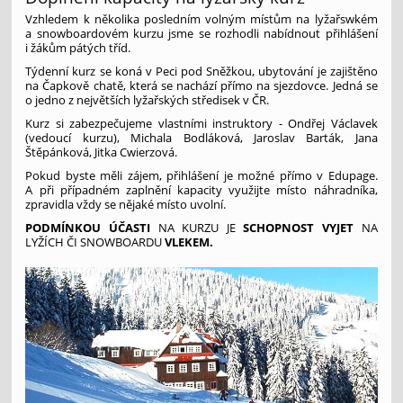
Vzhledem k několika posledním volným místům na lyžařswkém
a snowboardovém kurzu jsme se rozhodli nabídnout přihlášení
i žákům pátých tříd.
Týdenní kurz se koná v Peci pod Sněžkou, ubytování je zajištěno
na Čapkově chatě, která se nachází přímo na sjezdovce. Jedná se
o jedno z největších lyžařských středisek v ČR.
Kurz si zabezpečujeme vlastními instruktory - Ondřej Václavek
(vedoucí kurzu), Michala Bodláková, Jaroslav Barták, Jana
Štěpánková, Jitka Cwierzová.
Pokud byste měli zájem, přihlášení je možné přímo v Edupage.
A při případném zaplnění kapacity využijte místo náhradníka,
zpravidla vždy se nějaké místo uvolní.
PODMÍNKOU ÚČASTI
NA KURZU JE
SCHOPNOST VYJET
NA
LYŽÍCH ČI SNOWBOARDU
VLEKEM.