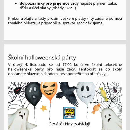
do poznámky pro příjemce vždy
napište příjmení žáka,
třídu a účel platby (obědy, ŠvP…)
Překontrolujte si tedy prosím veškeré platby (i ty zadané pomocí
trvalého příkazu) a případně je upravte. Moc děkujeme!
Školní halloweenská párty
V úterý 4. listopadu se od 17.00 koná ve školní tělocvičně
halloweenská párty pro naše žáky. Tentokrát se do školy
dostanete hlavním vchodem, nezapomeňte na přezůvky...