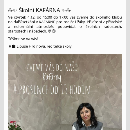
☕✨ Školní KAFÁRNA ✨☕
Ve čtvrtek 4.12. od 15:00 do 17:00 vás zveme do školního klubu
na další setkání v KAFÁRNĚ pro rodiče i žáky. Přijďte si v přátelské
a neformální atmosféře popovídat o školních radostech,
starostech i nápadech. 💬😊
Těšíme se na vás!
👩‍🏫 Libuše Hrdinová, ředitelka školy