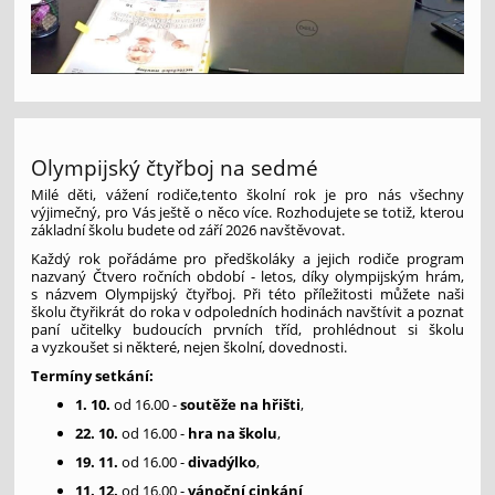
Olympijský čtyřboj na sedmé
Milé děti, vážení rodiče,tento školní rok je pro nás všechny
výjimečný, pro Vás ještě o něco více. Rozhodujete se totiž, kterou
základní školu budete od září 2026 navštěvovat.
Každý rok pořádáme pro předškoláky a jejich rodiče program
nazvaný Čtvero ročních období - letos, díky olympijským hrám,
s názvem Olympijský čtyřboj. Při této příležitosti můžete naši
školu čtyřikrát do roka v odpoledních hodinách navštívit a poznat
paní učitelky budoucích prvních tříd, prohlédnout si školu
a vyzkoušet si některé, nejen školní, dovednosti.
Termíny setkání:
1. 10.
od 16.00 -
soutěže na hřišti
,
22. 10.
od 16.00 -
hra na školu
,
19. 11.
od 16.00 -
divadýlko
,
11. 12.
od 16.00 -
vánoční cinkání