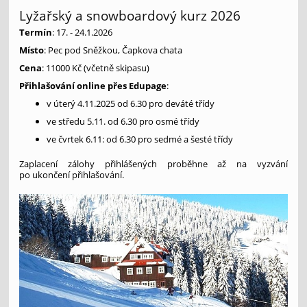
Lyžařský a snowboardový kurz 2026
Termín
: 17. - 24.1.2026
Místo
: Pec pod Sněžkou, Čapkova chata
Cena
: 11000 Kč (včetně skipasu)
Přihlašování online přes Edupage
:
v úterý 4.11.2025 od 6.30 pro deváté třídy
ve středu 5.11. od 6.30 pro osmé třídy
ve čvrtek 6.11: od 6.30 pro sedmé a šesté třídy
Zaplacení zálohy přihlášených proběhne až na vyzvání
po ukončení přihlašování.