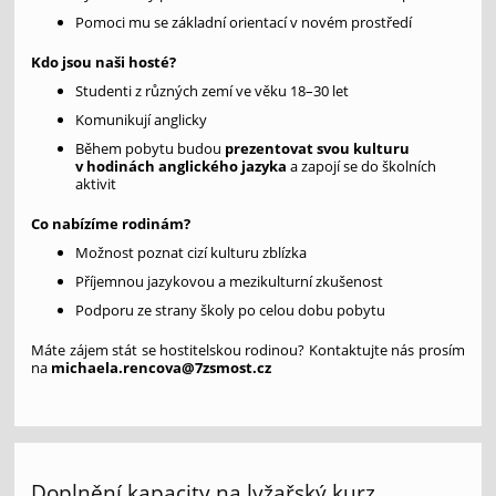
Pomoci mu se základní orientací v novém prostředí
Kdo jsou naši hosté?
Studenti z různých zemí ve věku 18–30 let
Komunikují anglicky
Během pobytu budou
prezentovat svou kulturu
v hodinách anglického jazyka
a zapojí se do školních
aktivit
Co nabízíme rodinám?
Možnost poznat cizí kulturu zblízka
Příjemnou jazykovou a mezikulturní zkušenost
Podporu ze strany školy po celou dobu pobytu
Máte zájem stát se hostitelskou rodinou? Kontaktujte nás prosím
na
michaela.rencova@7zsmost.cz
Doplnění kapacity na lyžařský kurz