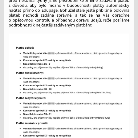
před několika týdny jsme přistoupili ke změně zadávání plateb
z důvodu, aby bylo možno v budoucnosti platby automaticky
načítat přímo do Edupage. Bohužel stále ještě přibližně polovina
plateb nechodí zadána správně, a tak se na Vás obracíme
o opětovnou kontrolu a případnou opravu údajů. Níže posíláme
podrobnosti k nejčastěji zadávaným platbám: