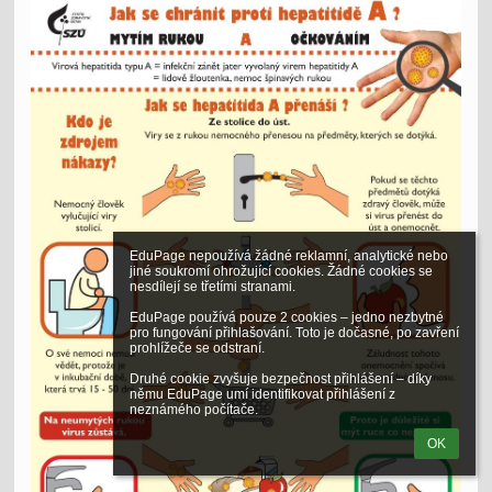
EduPage nepoužívá žádné reklamní, analytické nebo 
jiné soukromí ohrožující cookies. Žádné cookies se 
nesdílejí se třetími stranami.

EduPage používá pouze 2 cookies – jedno nezbytné 
pro fungování přihlašování. Toto je dočasné, po zavření 
prohlížeče se odstraní.

Druhé cookie zvyšuje bezpečnost přihlášení – díky 
němu EduPage umí identifikovat přihlášení z 
neznámého počítače.
OK