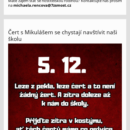
Máte zájem stát se hostitelskou rodinou? Kontaktujte nás prosím
na
michaela.rencova@7zsmost.cz
Čert s Mikulášem se chystají navštívit naši
školu