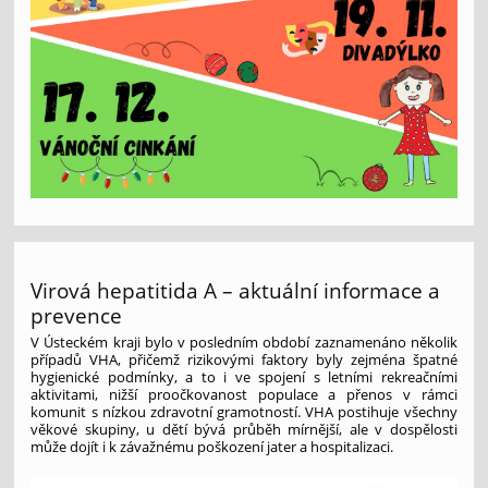
Virová hepatitida A – aktuální informace a
prevence
V Ústeckém kraji bylo v posledním období zaznamenáno několik
případů VHA, přičemž rizikovými faktory byly zejména špatné
hygienické podmínky, a to i ve spojení s letními rekreačními
aktivitami, nižší proočkovanost populace a přenos v rámci
komunit s nízkou zdravotní gramotností. VHA postihuje všechny
věkové skupiny, u dětí bývá průběh mírnější, ale v dospělosti
může dojít i k závažnému poškození jater a hospitalizaci.