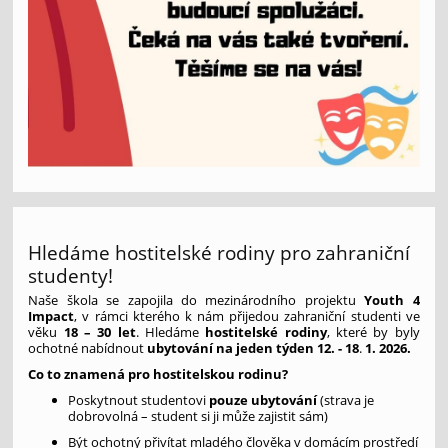
Hledáme hostitelské rodiny pro zahraniční
studenty!
Naše škola se zapojila do mezinárodního projektu
Youth 4
Impact
, v rámci kterého k nám přijedou zahraniční studenti ve
věku
18 – 30 let
. Hledáme
hostitelské rodiny
, které by byly
ochotné nabídnout
ubytování na jeden týden 12. - 18
.
1. 2026.
Co to znamená pro hostitelskou rodinu?
Poskytnout studentovi
pouze ubytování
(strava je
dobrovolná – student si ji může zajistit sám)
Být ochotný přivítat mladého člověka v domácím prostředí