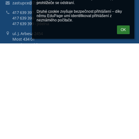
zastupce@7zsmost.cz
prohlížeče se odstraní.

Druhé cookie zvyšuje bezpečnost přihlášení – díky 
417 639 397 - sekretariát
němu EduPage umí identifikovat přihlášení z 
417 639 398 - ředitelna
neznámého počítače.
417 639 399 - jídelna
OK
ul. J. Arbesa 2454
Most 434 01
Czech Republic
Web: 7zsmost.edupage.org
FB: https://www.facebook.com/ZSJakubaArbesaMost/
Číslo účtu: 5796666002/5500
Datová schránka: xrrx79z
IG: https://www.instagram.com/7zsmost/
Staňte se naším fanouškem