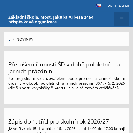
PŘIHLÁŠENÍ
Základní škola, Most, Jakuba Arbesa 2454,
příspěvková organizace
⌂
/
NOVINKY
Novinky
Přerušení činnosti ŠD v době pololetních a
jarních prázdnin
Po projednání se zřizovatelem bude přerušena činnost školní
družiny v období pololetních a jarních prázdnin 30.1. - 6. 2. 2026
(dle § 8 odst. 2 vyhlášky č. 74/2005 Sb., o zájmovém vzdělávání).
Zápis do 1. tříd pro školní rok 2026/27
Již ve čtvrtek 15. 1. a pátek 16. 1. 2026 se od 14.00 do 17.00 konají