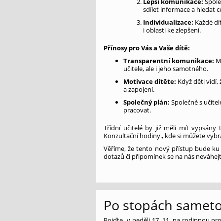
Lepší komunikace:
Spole
sdílet informace a hledat c
Individualizace:
Každé dí
i oblasti ke zlepšení.
Přínosy pro Vás a Vaše dítě:
Transparentní komunikace:
Mů
učitele, ale i jeho samotného.
Motivace dítěte:
Když děti vidí,
a zapojení.
Společný plán:
Společně s učitel
pracovat.
Třídní učitelé by již měli mít vypsány
Konzultační hodiny., kde si můžete vybr
Věříme, že tento nový přístup bude ku 
dotazů či připomínek se na nás neváhejt
Po stopách sameto
Pojďte v neděli 17. 11. na rodinnou pr