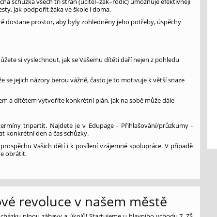
čná schůzka všech tří stran (učitel–žák–rodič) umožňuje efektivněji
esty, jak podpořit žáka ve škole i doma.
tě dostane prostor, aby byly zohledněny jeho potřeby, úspěchy
žete si vyslechnout, jak se Vašemu dítěti daří nejen z pohledu
 že se jejich názory berou vážně, často je to motivuje k větší snaze
em a dítětem vytvoříte konkrétní plán, jak na sobě může dále
 termíny tripartit. Najdete je v Edupage - Přihlašování/průzkumy -
at konkrétní den a čas schůzky.
prospěchu Vašich dětí i k posílení vzájemné spolupráce. V případě
e obrátit.
vé revoluce v našem městě
ocházku plnou zábavy a úkolů! Startujeme u hlavního vchodu 7. ZŠ