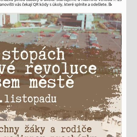
ovišti vás čekají QR kódy s úkoly, které splníte a odešlete. 📝