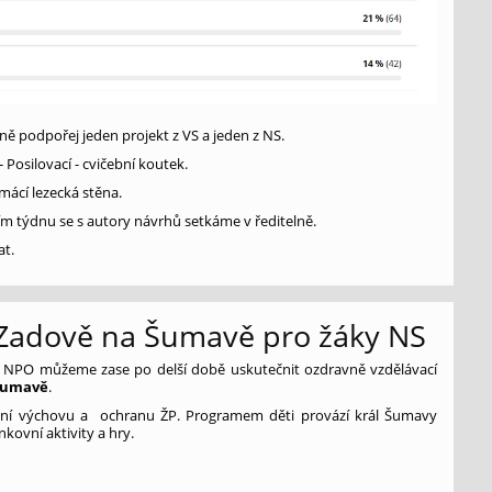
ě podpořej jeden projekt z VS a jeden z NS.
- Posilovací - cvičební koutek.
omácí lezecká stěna.
m týdnu se s autory návrhů setkáme v ředitelně.
at.
Zadově na Šumavě pro žáky NS
 NPO můžeme zase po delší době uskutečnit ozdravně vzdělávací
 Šumavě
.
ní výchovu a ochranu ŽP. Programem děti provází král Šumavy
nkovní aktivity a hry.