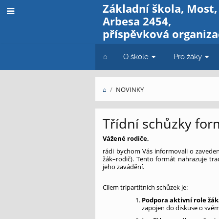
Základní škola, Most,
Arbesa 2454,
příspěvková organiza
⌂
O škole
Pro žáky
⌂
/
NOVINKY
Novinky
Třídní schůzky for
Vážené rodiče,
rádi bychom Vás informovali o zaveden
žák–rodič). Tento formát nahrazuje trad
jeho zavádění.
Cílem tripartitních schůzek je:
Podpora aktivní role žák
zapojen do diskuse o svém 