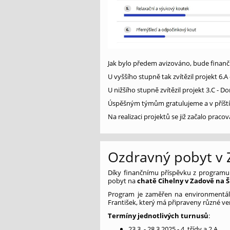
Jak bylo předem avizováno, bude finančn
U vyššího stupně tak zvítězil projekt 6.A 
U nižšího stupně zvítězil projekt 3.C - D
Úspěšným týmům gratulujeme a v příští
Na realizaci projektů se již začalo pracov
Ozdravný pobyt v 
Díky finančnímu příspěvku z programu
pobyt na
chatě Cihelny v Zadově na
Program je zaměřen na environmentál
František, který má připraveny různé ve
Termíny jednotlivých turnusů
:
23.3. - 28.3.2025 - 4. třídy a 2.A