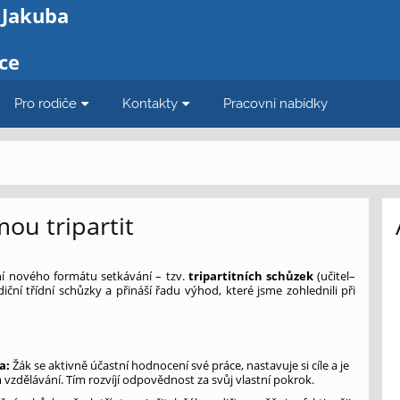
 Jakuba
ce
Pro rodiče
Kontakty
Pracovní nabídky
mou tripartit
í nového formátu setkávání – tzv.
tripartitních schůzek
(učitel–
iční třídní schůzky a přináší řadu výhod, které jsme zohlednili při
a:
Žák se aktivně účastní hodnocení své práce, nastavuje si cíle a je
vzdělávání. Tím rozvíjí odpovědnost za svůj vlastní pokrok.