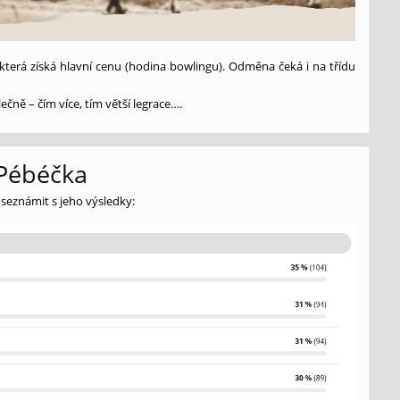
která získá hlavní cenu (hodina bowlingu). Odměna čeká i na třídu
čně – čím více, tím větší legrace….
 Pébéčka
 seznámit s jeho výsledky: