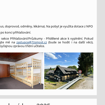
obus, doprovod, odměny, lékárna). Na pobyt je využita dotace z NPO
po konci přihlašování.
 sekce Přihlašování/Průzkumy - Přidělené akce k vyplnění. Pokud
ujte mě na
zastupce@7zsmost.cz
(bude se hodit i na další věci),
byčejnou zprávou třídní učitelce.