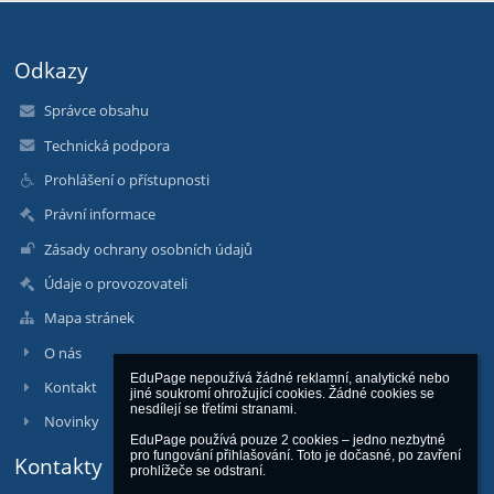
Odkazy
Správce obsahu
Technická podpora
Prohlášení o přístupnosti
Právní informace
Zásady ochrany osobních údajů
Údaje o provozovateli
Mapa stránek
O nás
EduPage nepoužívá žádné reklamní, analytické nebo 
Kontakt
jiné soukromí ohrožující cookies. Žádné cookies se 
nesdílejí se třetími stranami.

Novinky
EduPage používá pouze 2 cookies – jedno nezbytné 
pro fungování přihlašování. Toto je dočasné, po zavření 
Kontakty
prohlížeče se odstraní.
