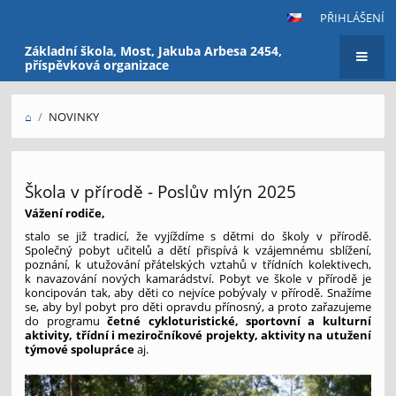
PŘIHLÁŠENÍ
Základní škola, Most, Jakuba Arbesa 2454,
příspěvková organizace
⌂
/
NOVINKY
Novinky
Škola v přírodě - Poslův mlýn 2025
Vážení rodiče,
stalo se již tradicí, že vyjíždíme s dětmi do školy v přírodě.
Společný pobyt učitelů a dětí přispívá k vzájemnému sblížení,
poznání, k utužování přátelských vztahů v třídních kolektivech,
k navazování nových kamarádství. Pobyt ve škole v přírodě je
koncipován tak, aby děti co nejvíce pobývaly v přírodě. Snažíme
se, aby byl pobyt pro děti opravdu přínosný, a proto zařazujeme
do programu
četné cykloturistické, sportovní a kulturní
aktivity, třídní i meziročníkové projekty, aktivity na utužení
týmové spolupráce
aj.