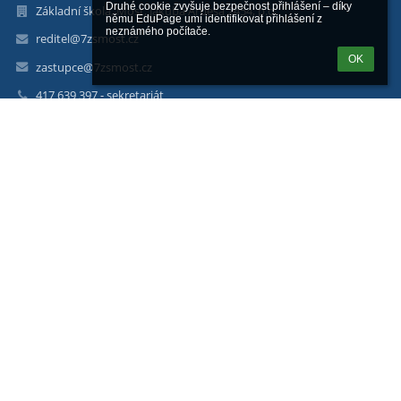
Druhé cookie zvyšuje bezpečnost přihlášení – díky 
Základní škola, Most, Jakuba Arbesa 2454, p.o.
němu EduPage umí identifikovat přihlášení z 
neznámého počítače.
reditel@7zsmost.cz
OK
zastupce@7zsmost.cz
417 639 397 - sekretariát
417 639 398 - ředitelna
417 639 399 - jídelna
ul. J. Arbesa 2454
Most 434 01
Czech Republic
Web: 7zsmost.edupage.org
FB: https://www.facebook.com/ZSJakubaArbesaMost/
Číslo účtu: 5796666002/5500
Datová schránka: xrrx79z
IG: https://www.instagram.com/7zsmost/
Staňte se naším fanouškem