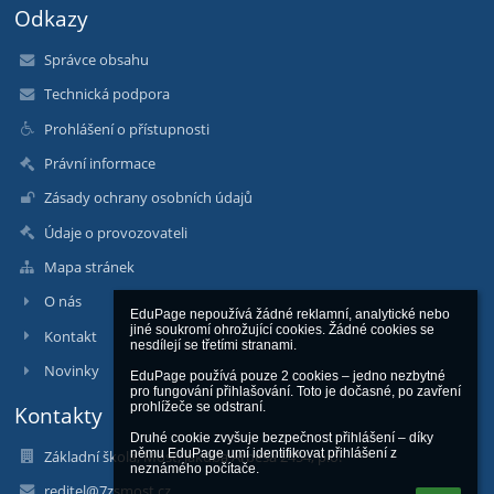
Odkazy
Správce obsahu
Technická podpora
Prohlášení o přístupnosti
Právní informace
Zásady ochrany osobních údajů
Údaje o provozovateli
Mapa stránek
O nás
EduPage nepoužívá žádné reklamní, analytické nebo 
jiné soukromí ohrožující cookies. Žádné cookies se 
Kontakt
nesdílejí se třetími stranami.

Novinky
EduPage používá pouze 2 cookies – jedno nezbytné 
pro fungování přihlašování. Toto je dočasné, po zavření 
prohlížeče se odstraní.

Kontakty
Druhé cookie zvyšuje bezpečnost přihlášení – díky 
němu EduPage umí identifikovat přihlášení z 
Základní škola, Most, Jakuba Arbesa 2454, p.o.
neznámého počítače.
reditel@7zsmost.cz