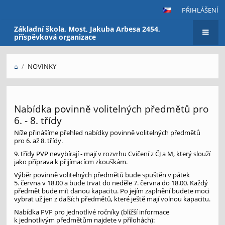
PŘIHLÁŠENÍ
Základní škola, Most, Jakuba Arbesa 2454,
příspěvková organizace
⌂
/
NOVINKY
Novinky
Nabídka povinně volitelných předmětů pro
6. - 8. třídy
Níže přinášíme přehled nabídky povinně volitelných předmětů
pro 6. až 8. třídy.
9. třídy PVP nevybírají - mají v rozvrhu Cvičení z ČJ a M, který slouží
jako příprava k přijímacícm zkouškám.
Výběr povinně volitelných předmětů bude spuštěn v pátek
5. června v 18.00 a bude trvat do neděle 7. června do 18.00. Každý
předmět bude mít danou kapacitu. Po jejím zaplnění budete moci
vybrat už jen z dalších předmětů, které ještě mají volnou kapacitu.
Nabídka PVP pro jednotlivé ročníky (bližší informace
k jednotlivým předmětům najdete v přílohách):