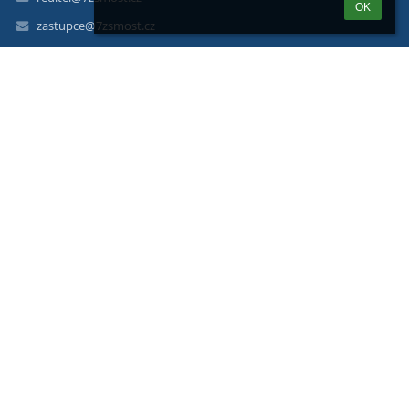
OK
zastupce@7zsmost.cz
417 639 397 - sekretariát
417 639 398 - ředitelna
417 639 399 - jídelna
ul. J. Arbesa 2454
Most 434 01
Czech Republic
Web: 7zsmost.edupage.org
FB: https://www.facebook.com/ZSJakubaArbesaMost/
Číslo účtu: 5796666002/5500
Datová schránka: xrrx79z
IG: https://www.instagram.com/7zsmost/
Staňte se naším fanouškem