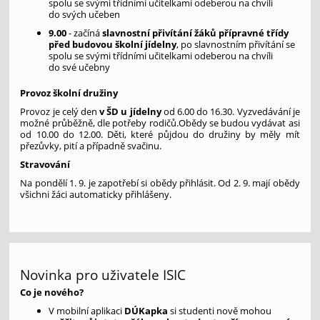
spolu se svými třídními učitelkami odeberou na chvíli
do svých učeben
9.00
- začíná
slavnostní přivítání žáků přípravné třídy
před budovou školní jídelny
, po slavnostním přivítání se
spolu se svými třídními učitelkami odeberou na chvíli
do své učebny
Provoz školní družiny
Provoz je celý den
v ŠD u jídelny
od 6.00 do 16.30. Vyzvedávání je
možné průběžně, dle potřeby rodičů.Obědy se budou vydávat asi
od 10.00 do 12.00. Děti, které půjdou do družiny by měly mít
přezůvky, pití a případně svačinu.
Stravování
Na pondělí 1. 9. je zapotřebí si obědy přihlásit. Od 2. 9. mají obědy
všichni žáci automaticky přihlášeny.
Novinka pro uživatele ISIC
Co je nového?
V mobilní aplikaci
DÚKapka
si studenti nově mohou