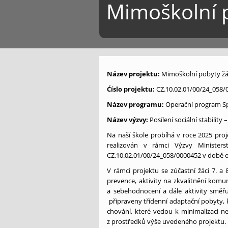
Mimoškolní p
Název projektu:
Mimoškolní pobyty žá
Ćíslo projektu:
CZ.10.02.01/00/24_058/
Název programu:
Operační program S
Název výzvy:
Posílení sociální stability 
Na naší škole probíhá v roce 2025 pro
realizován v rámci Výzvy Minister
CZ.10.02.01/00/24_058/0000452 v době od
V rámci projektu se zúčastní žáci 7. a
prevence, aktivity na zkvalitnění kom
a sebehodnocení a dále aktivity směřuj
připraveny třídenní adaptační pobyty, k
chování, které vedou k minimalizaci ne
z prostředků výše uvedeného projektu.