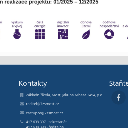
Kontakty
Staňt
Základní škola, Most, Jakuba Arbesa 2454, p.o.
reditel@7zsmost.cz
zastupce@7zsmost.cz
417 639 397 - sekretariát
417 639 398 - ředitelna