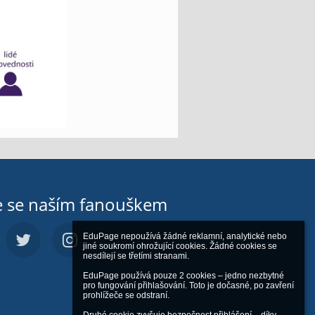
e se naším fanouškem
EduPage nepoužívá žádné reklamní, analytické nebo 
jiné soukromí ohrožující cookies. Žádné cookies se 
nesdílejí se třetími stranami.

EduPage používá pouze 2 cookies – jedno nezbytné 
pro fungování přihlašování. Toto je dočasné, po zavření 
prohlížeče se odstraní.
