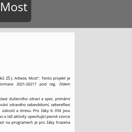
 Most
 ZŠ J. Arbese, Most". Tento projekt je
formace 2021-20217 pod reg. číslem
blast duševního zdraví a spec. primární
ování zdravého sebevědomí, sebereflexi
úzkostí a stresu. Pro žáky 6. tříd jsou
i a též aktivity upevňující pevné vzorce
Účast na programech je pro žáky hrazena