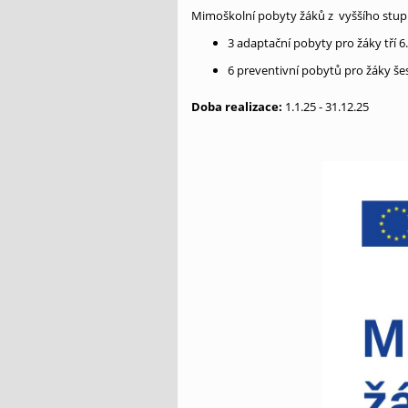
Mimoškolní pobyty žáků z vyššího stupn
3 adaptační pobyty pro žáky tří 6. 
6 preventivní pobytů pro žáky šest
Doba realizace:
1.1.25 - 31.12.25