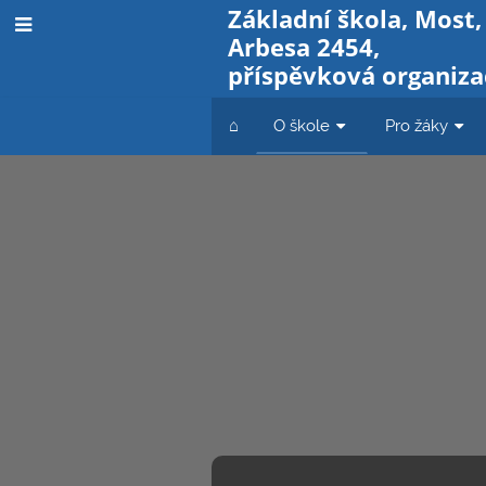
Základní škola, Most,
Arbesa 2454,
příspěvková organiza
⌂
O škole
Pro žáky