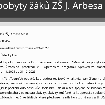
obyty žáků ZŠ J. Arbesa
ků ZŠ J. Arbesa Most
0000452
pravedlivá transformace 2021–2027
– Ústecký kraj
jekt spolufinancovaný Evropskou unií pod názvem "Mimoškolní pobyty žáků
stva Životního prostředí v Operačním programu Spravedlivá trans
 1.1. 2025 do 31.12. 2025.
 8. tříd třídenních pobytů, kde budou realizovány aktivity zaměřené na o
unikace, osvojování a rozvoj soc. emočních dovedností a kompetencí, zvyš
ící k posílení odolnosti vůči sociálnímu tlaku a též spojené se zvládáním 
teré obsahují, poznávací aktivity, aktivity změřené na kooperaci a spoluprác
žádoucích jevů ve třídách, které přecházejí z nižšího stupně na vyšší. 