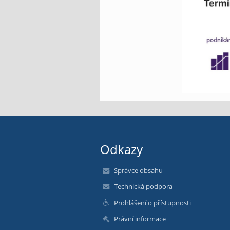
Odkazy
Správce obsahu
Technická podpora
Prohlášení o přístupnosti
Právní informace