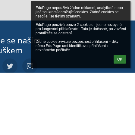
EduPage nepoužívá žádné reklamní, analytické nebo 
jiné soukromí ohrožující cookies. Žádné cookies se 
nesdílejí se třetími stranami.

EduPage používá pouze 2 cookies – jedno nezbytné 
pro fungování přihlašování. Toto je dočasné, po zavření 
prohlížeče se odstraní.

te se naším
Druhé cookie zvyšuje bezpečnost přihlášení – díky 
němu EduPage umí identifikovat přihlášení z 
uškem
neznámého počítače.
OK