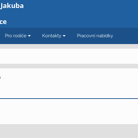
 Jakuba
ce
Pro rodiče
Kontakty
Pracovní nabídky
6