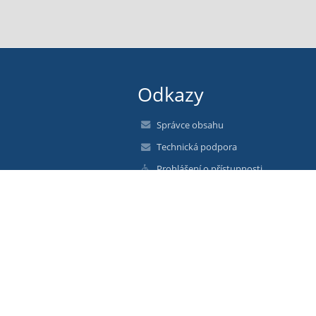
Odkazy
Správce obsahu
Technická podpora
Prohlášení o přístupnosti
Právní informace
Zásady ochrany osobních údajů
Údaje o provozovateli
Mapa stránek
O nás
Kontakt