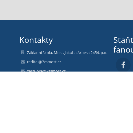
Kontakty
Staň
fano
Základní škola, Most, Jakuba Arbesa 2454, p.o.
reditel@7zsmost.cz
zastupce@7zsmost.cz
417 639 397 - sekretariát
417 639 398 - ředitelna
417 639 399 - jídelna
ul. J. Arbesa 2454
Most 434 01
Czech Republic
Web: 7zsmost.edupage.org
FB: