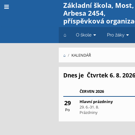
Základní škola, Most,
Arbesa 2454,
příspěvková organiza
⌂
O škole
Pro žáky
⌂
/
KALENDÁŘ
Kalendář
Dnes je
Čtvrtek 6. 8. 202
ČERVEN 2026
29
Hlavní prázdniny
29. 6.-31. 8.
Po
Prázdniny